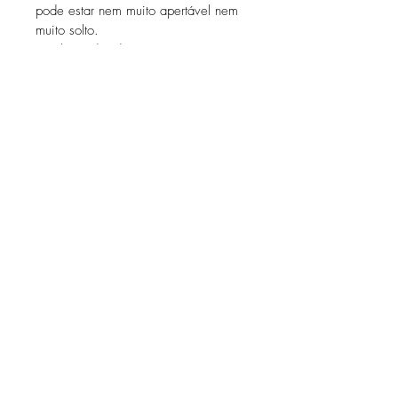
pode estar nem muito apertável nem 
muito solto.
Qualquer dúvida entre em contato. 
Trabalhamos com este medidor de 
letras e com a medida ABNT 2012.
Calcule seu frete
Calcular
Sobre
FAQ
Contato
Políticas