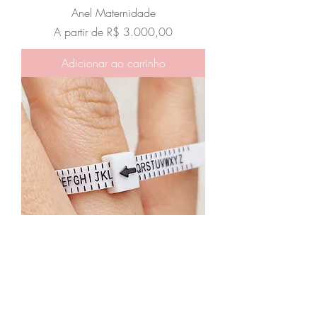
Anel Maternidade
Preço promocional
A partir de
R$ 3.000,00
Adicionar ao carrinho
Medidor de dedo
Preço
R$ 20,00